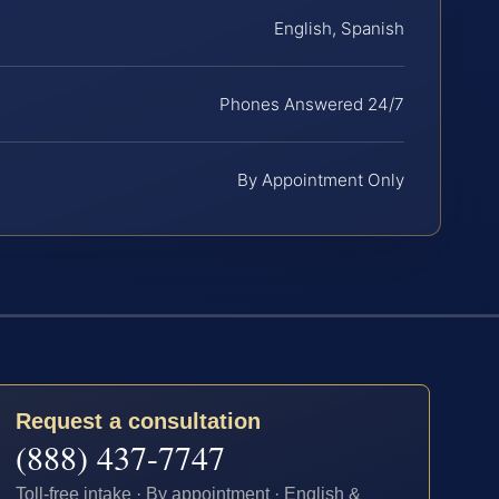
English, Spanish
Phones Answered 24/7
By Appointment Only
Request a consultation
(888) 437-7747
Toll-free intake · By appointment · English &