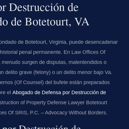
r Destrucción de
do de Botetourt, VA
ondado de Botetourt, Virginia, puede desencadenar
historial penal permanente. En Law Offices Of
a menudo surgen de disputas, malentendidos o
n delito grave (felony) o un delito menor bajo Va.
ternos (Of Counsel) del bufete están preparados
bre el
Abogado de Defensa por Destrucción de
truction of Property Defense Lawyer Botetourt
ices Of SRIS, P.C. – Advocacy Without Borders.
 por Destrucción de