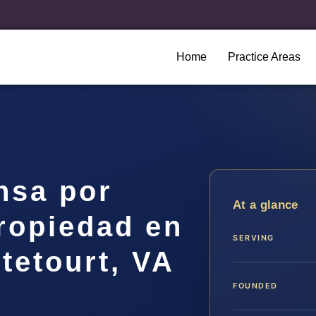
Home
Practice Areas
nsa por
At a glance
ropiedad en
SERVING
tetourt, VA
FOUNDED