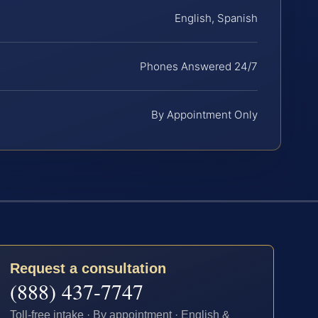
English, Spanish
Phones Answered 24/7
By Appointment Only
Request a consultation
(888) 437-7747
Toll-free intake · By appointment · English &