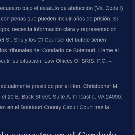
 secuestro bajo el estatuto de abducción (
Va. Code §
, con penas que pueden incluir años de prisión. Si
rgos, necesita información clara y representación
 el Sr. Sris y los
Of Counsel
del bufete tienen
os tribunales del Condado de Botetourt. Llame al
scutir su situación. Law Offices Of SRIS, P.C. –
actualmente presidido por el
Hon. Christopher M.
n el 20 E. Back Street, Suite A, Fincastle, VA 24090.
tan en el
Botetourt County Circuit Court
tras la
 de secuestro en el Condado