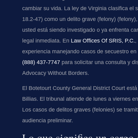
cambiar su vida. La ley de Virginia clasifica el
18.2-47
) como un delito grave (felony) (
felony
)
usted está siendo investigado o ya enfrenta ca
legal inmediata. En
Law Offices Of SRIS, P.C.
,
experiencia manejando casos de secuestro en l
(888) 437-7747
para solicitar una consulta y di
Advocacy Without Borders.
El
Botetourt County General District Court
está 
Billias
. El tribunal atiende de lunes a viernes e
Los casos de delitos graves (
felonies
) se trami
audiencia preliminar.
Lo que significa un cargo