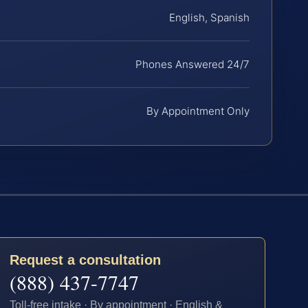
English, Spanish
Phones Answered 24/7
By Appointment Only
Request a consultation
(888) 437-7747
Toll-free intake · By appointment · English &