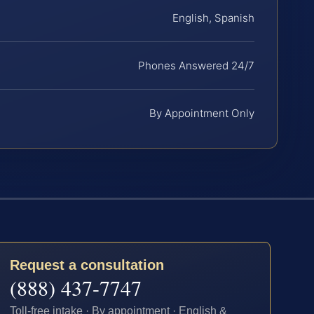
English, Spanish
Phones Answered 24/7
By Appointment Only
Request a consultation
(888) 437-7747
Toll-free intake · By appointment · English &