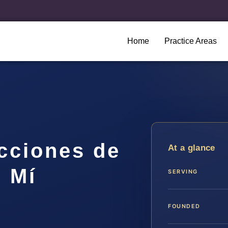
Home
Practice Areas
cciones de
At a glance
e Mí
SERVING
FOUNDED