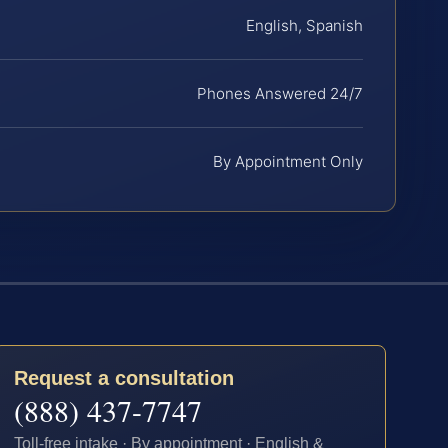
English, Spanish
Phones Answered 24/7
By Appointment Only
Request a consultation
(888) 437-7747
Toll-free intake · By appointment · English &